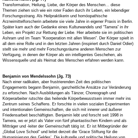
Transformation, Heilung, Liebe, der Körper des Menschen… diese
Themen ziehen sich wie ein roter Faden durch ihr Leben, ein lebendiger
Forschungsstrang. Als Heilpraktikerin und homöopathische
Arzneimittelforscherin arbeitete sie viele Jahre in eigener Praxis in Berlin.
Später kam auch der Gedanke eines Kulturwandels und “Tamera” in ihr
Leben, ein Projekt zur Rettung der Liebe. Hier arbeitete sie im politischen
Ashram und im Team “Koorperation mit allen Wesen”. Der Körper spielt in
all dem eine Rolle und in den letzten Jahren (inspiriert durch Daniel Odier)
stellt sie mehr und mehr Forschungsräume anderen Menschen zur
Verfügung, in denen der Körper als ein intelligentes Geschehen, als
Wissensquelle und als Heimat des Menschen erfahren werden kann.
Benjamin von Mendelssohn (Jg. 73)
Nach einer radikalen, aber frustrierenden Zeit des politischen
Engagements begann Benjamin, ganzheitliche Ansätze zur Veränderung
zu erforschen. Nach Ausbildungen als Tänzer, Choreograph und
Körperarbeiter rutschte das heilende Körperbewusstsein immer mehr ins
Zentrum seines Schaffens. Er forschte in vielen sozialen Experimenten
und intentionalen Gemeinschaften, die sich mit innerer und äußerer
Friedensarbeit beschäftigten. Benjamin lebt und forscht seit 1998 in
Tamera, wo er jetzt als Vater von fünf phantastischen Kindern
und als
Mitträger und -leiter der Gemeinschaft
tätig ist. Er ist Mitbegründer der
„Global Love School“ und leitet derzeit die ‘Grace Stiftung für die
Humanisierung des Geldes’. Die kulturelle und politische Heilung von