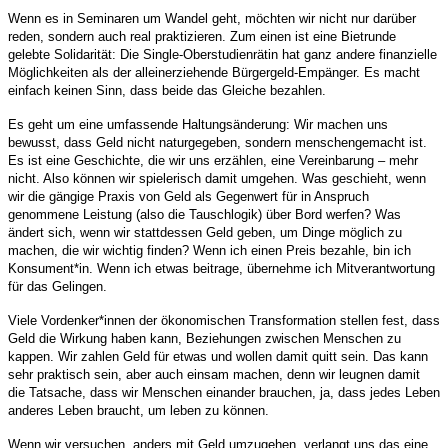
Wenn es in Seminaren um Wandel geht, möchten wir nicht nur darüber
reden, sondern auch real praktizieren. Zum einen ist eine Bietrunde
gelebte Solidarität: Die Single-Oberstudienrätin hat ganz andere finanzielle
Möglichkeiten als der alleinerziehende Bürgergeld-Empänger. Es macht
einfach keinen Sinn, dass beide das Gleiche bezahlen.
Es geht um eine umfassende Haltungsänderung: Wir machen uns
bewusst, dass Geld nicht naturgegeben, sondern menschengemacht ist.
Es ist eine Geschichte, die wir uns erzählen, eine Vereinbarung – mehr
nicht. Also können wir spielerisch damit umgehen. Was geschieht, wenn
wir die gängige Praxis von Geld als Gegenwert für in Anspruch
genommene Leistung (also die Tauschlogik) über Bord werfen? Was
ändert sich, wenn wir stattdessen Geld geben, um Dinge möglich zu
machen, die wir wichtig finden? Wenn ich einen Preis bezahle, bin ich
Konsument*in. Wenn ich etwas beitrage, übernehme ich Mitverantwortung
für das Gelingen.
Viele Vordenker*innen der ökonomischen Transformation stellen fest, dass
Geld die Wirkung haben kann, Beziehungen zwischen Menschen zu
kappen. Wir zahlen Geld für etwas und wollen damit quitt sein. Das kann
sehr praktisch sein, aber auch einsam machen, denn wir leugnen damit
die Tatsache, dass wir Menschen einander brauchen, ja, dass jedes Leben
anderes Leben braucht, um leben zu können.
Wenn wir versuchen, anders mit Geld umzugehen, verlangt uns das eine