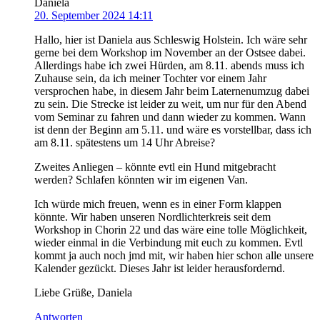
Daniela
20. September 2024 14:11
Hallo, hier ist Daniela aus Schleswig Holstein. Ich wäre sehr
gerne bei dem Workshop im November an der Ostsee dabei.
Allerdings habe ich zwei Hürden, am 8.11. abends muss ich
Zuhause sein, da ich meiner Tochter vor einem Jahr
versprochen habe, in diesem Jahr beim Laternenumzug dabei
zu sein. Die Strecke ist leider zu weit, um nur für den Abend
vom Seminar zu fahren und dann wieder zu kommen. Wann
ist denn der Beginn am 5.11. und wäre es vorstellbar, dass ich
am 8.11. spätestens um 14 Uhr Abreise?
Zweites Anliegen – könnte evtl ein Hund mitgebracht
werden? Schlafen könnten wir im eigenen Van.
Ich würde mich freuen, wenn es in einer Form klappen
könnte. Wir haben unseren Nordlichterkreis seit dem
Workshop in Chorin 22 und das wäre eine tolle Möglichkeit,
wieder einmal in die Verbindung mit euch zu kommen. Evtl
kommt ja auch noch jmd mit, wir haben hier schon alle unsere
Kalender gezückt. Dieses Jahr ist leider herausfordernd.
Liebe Grüße, Daniela
Antworten