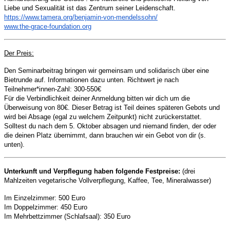
Liebe und Sexualität ist das Zentrum seiner Leidenschaft.
https://www.tamera.org/benjamin-von-mendelssohn/
www.the-grace-foundation.org
Der Preis:
Den Seminarbeitrag bringen wir gemeinsam und solidarisch über eine
Bietrunde auf. Informationen dazu unten. Richtwert je nach
Teilnehmer*innen-Zahl:
300-550€
Für die Verbindlichkeit deiner Anmeldung bitten wir dich um die
Überweisung von 80€. Dieser Betrag ist Teil deines späteren Gebots und
wird bei Absage (egal zu welchem Zeitpunkt) nicht zurückerstattet.
Solltest du nach dem
5. Oktober
absagen und niemand finden, d
er oder
die
deinen Platz übernimmt, dann brauchen wir ein Gebot von dir (s.
unten).
Unterkunft und Verpflegung haben folgende Festpreise:
(drei
Mahlzeiten vegetarische Vollverpflegung, Kaffee, Tee, Mineralwasser)
Im Einzelzimmer: 500 Euro
Im Doppelzimmer: 450 Euro
Im Mehrbettzimmer (Schlafsaal): 350 Euro