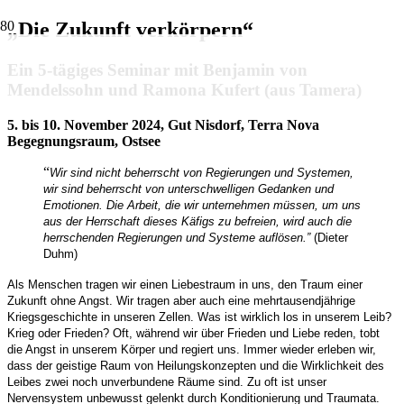
„Die Zukunft verkörpern“
Ein 5-tägiges Seminar mit Benjamin von
Mendelssohn und Ramona Kufert (aus Tamera)
5. bis 10. November 2024, Gut Nisdorf, Terra Nova
Begegnungsraum, Ostsee
“
Wir sind nicht beherrscht von Regierungen und Systemen,
wir sind beherrscht von unterschwelligen Gedanken und
Emotionen. Die Arbeit, die wir unternehmen müssen, um uns
aus der Herrschaft dieses Käfigs zu befreien, wird auch die
herrschenden Regierungen und Systeme auflösen.”
(Dieter
Duhm)
Als Menschen tragen wir einen Liebestraum in uns, den Traum einer
Zukunft ohne Angst. Wir tragen aber auch eine mehrtausendjährige
Kriegsgeschichte in unseren Zellen. Was ist wirklich los in unserem Leib?
Krieg oder Frieden? Oft, während wir über Frieden und Liebe reden, tobt
die Angst in unserem Körper und regiert uns. Immer wieder erleben wir,
dass der geistige Raum von Heilungskonzepten und die Wirklichkeit des
Leibes zwei noch unverbundene Räume sind. Zu oft ist unser
Nervensystem unbewusst gelenkt durch Konditionierung und Traumata.