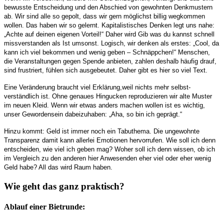
bewusste Entscheidung und den Abschied von gewohnten Denkmustern
ab. Wir sind alle so gepolt, dass wir gern möglichst billig wegkommen
wollen. Das haben wir so gelernt. Kapitalistisches Denken legt uns nahe:
„Achte auf deinen eigenen Vorteil!“ Daher wird Gib was du kannst schnell
missverstanden als Ist umsonst. Logisch, wir denken als erstes: „Cool, da
kann ich viel bekommen und wenig geben – Schnäppchen!“ Menschen,
die Veranstaltungen gegen Spende anbieten, zahlen deshalb häufig drauf,
sind frustriert, fühlen sich ausgebeutet. Daher gibt es hier so viel Text.
Eine Veränderung braucht viel Erklärung,weil nichts mehr selbst-
verständlich ist. Ohne genaues Hingucken reproduzieren wir alte Muster
im neuen Kleid. Wenn wir etwas anders machen wollen ist es wichtig,
unser Gewordensein dabeizuhaben: „Aha, so bin ich geprägt.“
Hinzu kommt: Geld ist immer noch ein Tabuthema. Die ungewohnte
Transparenz damit kann allerlei Emotionen hervorrufen. Wie soll ich denn
entscheiden, wie viel ich geben mag? Woher soll ich denn wissen, ob ich
im Vergleich zu den anderen hier Anwesenden eher viel oder eher wenig
Geld habe? All das wird Raum haben.
Wie geht das ganz praktisch?
Ablauf einer Bietrunde: