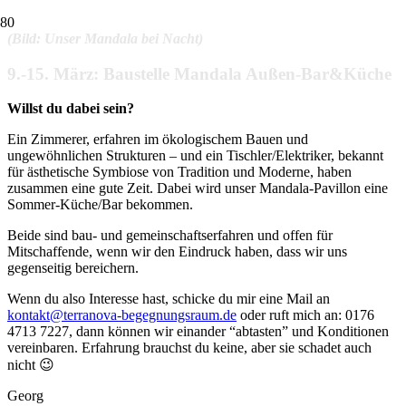
(Bild: Unser Mandala bei Nacht)
9.-15. März: Baustelle Mandala Außen-Bar&Küche
Willst du dabei sein?
Ein Zimmerer, erfahren im ökologischem Bauen und
ungewöhnlichen Strukturen – und ein Tischler/Elektriker, bekannt
für ästhetische Symbiose von Tradition und Moderne, haben
zusammen eine gute Zeit. Dabei wird unser Mandala-Pavillon eine
Sommer-Küche/Bar bekommen.
Beide sind bau- und gemeinschaftserfahren und offen für
Mitschaffende, wenn wir den Eindruck haben, dass wir uns
gegenseitig bereichern.
Wenn du also Interesse hast, schicke du mir eine Mail an
kontakt@terranova-begegnungsraum.de
oder ruft mich an: 0176
4713 7227, dann können wir einander “abtasten” und Konditionen
vereinbaren. Erfahrung brauchst du keine, aber sie schadet auch
nicht 😉
Georg