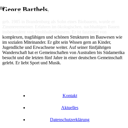
Georg Barthels,
geb. 1985 in Brandenburg als Sohn eines Biobauern, wurde er
Zimmerermeister. Erfahren im ökologischen, nachhaltigen Bauen
insbesondere von Strohballenhäusern. Er ist fasziniert von
komplexen, tragfähigen und schönen Strukturen im Bauwesen wie
im sozialen Miteinander. Er gibt sein Wissen gern an Kinder,
Jugendliche und Erwachsene weiter. Auf seiner fünfjährigen
Wander­schaft hat er Gemeinschaften von Australien bis Südamerika
besucht und die letzten fünf Jahre in einer deutschen Gemeinschaft
gelebt. Er liebt Sport und Musik.
Kontakt
Aktuelles
Datenschutzerklärung