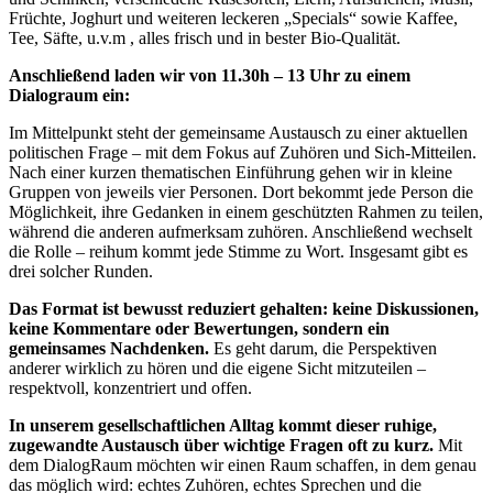
Früchte, Joghurt und weiteren leckeren „Specials“ sowie Kaffee,
Tee, Säfte, u.v.m , alles frisch und in bester Bio-Qualität.
Anschließend laden wir von 11.30h – 13 Uhr zu einem
Dialograum ein:
Im Mittelpunkt steht der gemeinsame Austausch zu einer aktuellen
politischen Frage – mit dem Fokus auf Zuhören und Sich-Mitteilen.
Nach einer kurzen thematischen Einführung gehen wir in kleine
Gruppen von jeweils vier Personen. Dort bekommt jede Person die
Möglichkeit, ihre Gedanken in einem geschützten Rahmen zu teilen,
während die anderen aufmerksam zuhören. Anschließend wechselt
die Rolle – reihum kommt jede Stimme zu Wort. Insgesamt gibt es
drei solcher Runden.
Das Format ist bewusst reduziert gehalten: keine Diskussionen,
keine Kommentare oder Bewertungen, sondern ein
gemeinsames Nachdenken.
Es geht darum, die Perspektiven
anderer wirklich zu hören und die eigene Sicht mitzuteilen –
respektvoll, konzentriert und offen.
In unserem gesellschaftlichen Alltag kommt dieser ruhige,
zugewandte Austausch über wichtige Fragen oft zu kurz.
Mit
dem DialogRaum möchten wir einen Raum schaffen, in dem genau
das möglich wird: echtes Zuhören, echtes Sprechen und die