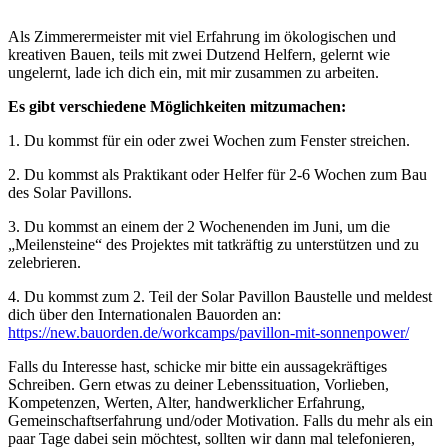
Als Zimmerermeister mit viel Erfahrung im ökologischen und
kreativen Bauen, teils mit zwei Dutzend Helfern, gelernt wie
ungelernt, lade ich dich ein, mit mir zusammen zu arbeiten.
Es gibt verschiedene Möglichkeiten mitzumachen:
1. Du kommst für ein oder zwei Wochen zum Fenster streichen.
2. Du kommst als Praktikant oder Helfer für 2-6 Wochen zum Bau
des Solar Pavillons.
3. Du kommst an einem der 2 Wochenenden im Juni, um die
„Meilensteine“ des Projektes mit tatkräftig zu unterstützen und zu
zelebrieren.
4. Du kommst zum 2. Teil der Solar Pavillon Baustelle und meldest
dich über den Internationalen Bauorden an:
https://new.bauorden.de/workcamps/pavillon-mit-sonnenpower/
Falls du Interesse hast, schicke mir bitte ein au
ssagekräftiges
Schreiben. Gern etwas zu deiner Lebenssituation, Vorlieben,
Kompetenzen, Werten, Alter,
handwerklicher Erfahrung,
Gemeinschaftserfahrung und/oder Motivation.
Falls du mehr als ein
paar Tage dabei sein möchtest, sollten wir dann mal telefonieren,