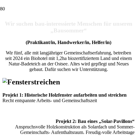
Wir suchen bau-interessierte Menschen für unseren
„Bausommer“
(Praktikant/in, Handwerker/in, Helfer/in)
Wir
fünf, alle mit langjähriger Gemeinschaftserfahrung, betreiben
seit 2024 ein Biohotel mit 1,2ha biozertifiziertem Land und einem
Natur-Badeteich an der Ostsee.
Altes
wird gepflegt und Neues
gebaut. Dafür suchen wir Unterstützung.
Projekt 1:
Historische Holzfenster aufarbeiten und streichen
Recht entspannte Arbeits- und Gemeinschaftszeit
P
rojekt 2:
Bau eines „Solar-Pavillons“
Anspruchsvolle Holzkonstruktion
als Solardach und Sommer-
Gemeinschafts- Aufenthaltsraum. Freudig-volle Arbeitstage